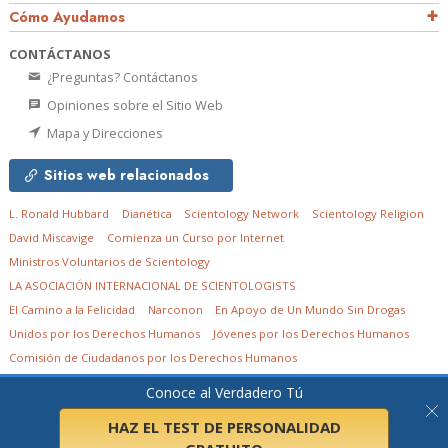
Cómo Ayudamos
CONTÁCTANOS
¿Preguntas? Contáctanos
Opiniones sobre el Sitio Web
Mapa y Direcciones
Sitios web relacionados
L. Ronald Hubbard
Dianética
Scientology Network
Scientology Religion
David Miscavige
Comienza un Curso por Internet
Ministros Voluntarios de Scientology
LA ASOCIACIÓN INTERNACIONAL DE SCIENTOLOGISTS
El Camino a la Felicidad
Narconon
En Apoyo de Un Mundo Sin Drogas
Unidos por los Derechos Humanos
Jóvenes por los Derechos Humanos
Comisión de Ciudadanos por los Derechos Humanos
Conoce al Verdadero Tú
© 2026
Church of Scientology in South Africa NPC.
Todos los derechos
reservados.
Aviso de privacidad
•
Política de cookies
•
Términos de uso
•
Aviso
legal
HAZ EL TEST DE PERSONALIDAD