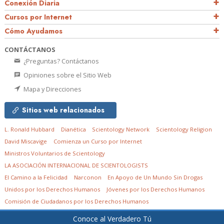
Conexión Diaria
Cursos por Internet
Cómo Ayudamos
CONTÁCTANOS
¿Preguntas? Contáctanos
Opiniones sobre el Sitio Web
Mapa y Direcciones
Sitios web relacionados
L. Ronald Hubbard
Dianética
Scientology Network
Scientology Religion
David Miscavige
Comienza un Curso por Internet
Ministros Voluntarios de Scientology
LA ASOCIACIÓN INTERNACIONAL DE SCIENTOLOGISTS
El Camino a la Felicidad
Narconon
En Apoyo de Un Mundo Sin Drogas
Unidos por los Derechos Humanos
Jóvenes por los Derechos Humanos
Comisión de Ciudadanos por los Derechos Humanos
Conoce al Verdadero Tú
© 2026
Church of Scientology in South Africa NPC.
Todos los derechos