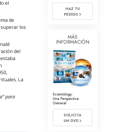
Voluntarios de Scientology
do el
HAZ TU
PEDIDO
tema de
 superar los
MÁS
INFORMACIÓN
onald
ración del
 estaba
n
950,
ituales. La
Scientology:
ia” para
Una Perspectiva
General
SOLICITA
UN DVD