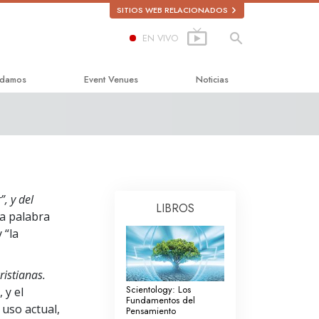
SITIOS WEB RELACIONADOS
EN VIVO
damos
Event Venues
Noticias
a la Felicidad
holastics
, y del
LIBROS
a palabra
 Sobre las Drogas
 “la
r los Derechos Humanos
ristianas.
de Ciudadanos por los
Scientology: Los
 y el
 Humanos
Fundamentos del
 uso actual,
Pensamiento