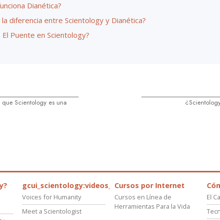
unciona Dianética?
 la diferencia entre Scientology y Dianética?
 El Puente en Scientology?
 que Scientology es una
¿Scientology
y?
gcui_scientology:videos_about_kyalami_from_scnnw
Cursos por Internet
Có
Voices for Humanity
Cursos en Línea de
El C
Herramientas Para la Vida
Meet a Scientologist
Tecn