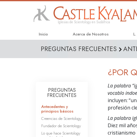
Iglesias de Scientology en Sudáfrica
Inicio
Acerca de Nosotros
L
PREGUNTAS FRECUENTES
ANT
¿POR Q
La palabra “ig
PREGUNTAS
vocablo indoe
FRECUENTES
incluyen: “un
Antecedentes y
profesión cler
principios básicos
La palabra ig
Creencias de Scientology
Diez mil años
Fundador de Scientology
cristianismo 
Lo que hace Scientology