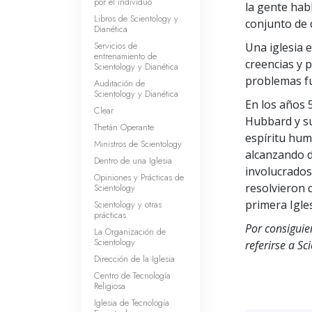
por el individuo
la gente habl
Libros de Scientology y
conjunto de 
Dianética
Servicios de
Una iglesia 
entrenamiento de
creencias y p
Scientology y Dianética
problemas fu
Auditación de
Scientology y Dianética
En los años 5
Clear
Hubbard y su
Thetán Operante
espíritu hum
Ministros de Scientology
alcanzando d
Dentro de una Iglesia
involucrados 
Opiniones y Prácticas de
resolvieron
Scientology
primera Igle
Scientology y otras
prácticas
Por consiguien
La Organización de
Scientology
referirse a Sc
Dirección de la Iglesia
Centro de Tecnología
Religiosa
Iglesia de Tecnología