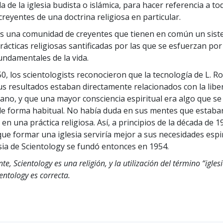
Ministros 
a de la iglesia budista o islámica, para hacer referencia a to
Amor y Odio: ¿Qué es Grandeza?
creyentes de una doctrina religiosa en particular.
es una comunidad de creyentes que tienen en común un sis
rácticas religiosas santificadas por las que se esfuerzan por
ndamentales de la vida.
0, los scientologists reconocieron que la tecnología de L. R
s resultados estaban directamente relacionados con la libe
ano, y que una mayor consciencia espiritual era algo que se
e forma habitual. No había duda en sus mentes que estaba
en una práctica religiosa. Así, a principios de la década de 1
que formar una iglesia serviría mejor a sus necesidades espir
sia de Scientology se fundó entonces en 1954.
te, Scientology es una religión, y la utilización del término “igles
ientology es correcta.