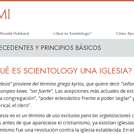
. Ronald Hubbard
¿Qué es Scientology?
Cómo Ayu
ECEDENTES Y PRINCIPIOS BÁSICOS
Creencias y Prácticas
El Camino 
Credos y Códigos de Scientology
Applied Sc
UÉ ES SCIENTOLOGY UNA IGLESIA?
Qué dicen los Scientologists acerca de
Criminon
Scientology
lesia” proviene del término griego kyrios, que quiere decir “señor”
Narconon
Conoce a un Scientologist
uropeo kewe, “ser fuerte”.
Las acepciones más actuales de est
La Verdad
a congregación”, “poder eclesiástico frente a poder seglar” y
Dentro de una Iglesia
ical, el clero”.
Unidos po
Los Principios Básicos de Scientology
lesia no es un término de uso exclusivo para las organizaciones c
Comisión 
 antes de que apareciese el cristianismo, ya existían iglesias,
Una Introducción a Dianética
Derechos
mismo fue una revolución contra la iglesia establecida. En el