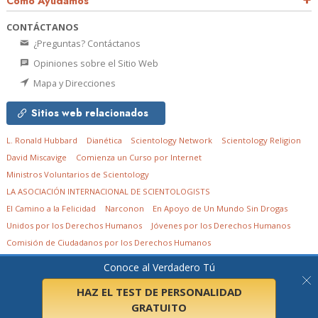
Cómo Ayudamos
CONTÁCTANOS
¿Preguntas? Contáctanos
Opiniones sobre el Sitio Web
Mapa y Direcciones
Sitios web relacionados
L. Ronald Hubbard
Dianética
Scientology Network
Scientology Religion
David Miscavige
Comienza un Curso por Internet
Ministros Voluntarios de Scientology
LA ASOCIACIÓN INTERNACIONAL DE SCIENTOLOGISTS
El Camino a la Felicidad
Narconon
En Apoyo de Un Mundo Sin Drogas
Unidos por los Derechos Humanos
Jóvenes por los Derechos Humanos
Comisión de Ciudadanos por los Derechos Humanos
Conoce al Verdadero Tú
© 2026
Church of Scientology in South Africa NPC.
Todos los derechos
reservados.
Aviso de privacidad
•
Política de cookies
•
Términos de uso
•
Aviso
legal
HAZ EL TEST DE PERSONALIDAD
GRATUITO