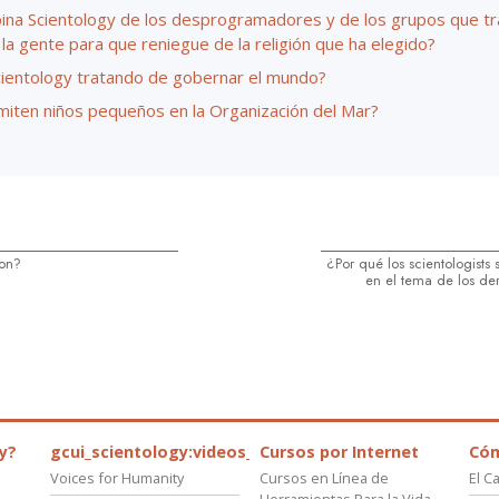
ina Scientology de los desprogramadores y de los grupos que tr
 la gente para que reniegue de la religión que ha elegido?
cientology tratando de gobernar el mundo?
miten niños pequeños en la Organización del Mar?
on?
¿Por qué los scientologists 
en el tema de los d
y?
gcui_scientology:videos_about_kyalami_from_scnnw
Cursos por Internet
Có
Voices for Humanity
Cursos en Línea de
El C