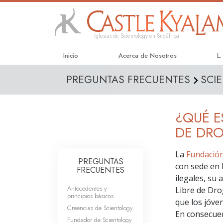
Iglesias de Scientology en Sudáfrica
Inicio
Acerca de Nosotros
L
PREGUNTAS FRECUENTES
SCI
¿QUÉ E
DE DR
La
Fundació
PREGUNTAS
con sede en L
FRECUENTES
ilegales, su
Antecedentes y
Libre de Dro
principios básicos
que los jóven
Creencias de Scientology
En consecue
Fundador de Scientology