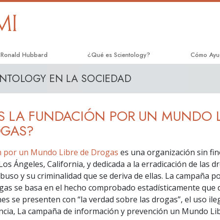
. Ronald Hubbard
¿Qué es Scientology?
Cómo Ayu
ENTOLOGY EN LA SOCIEDAD
Creencias y Prácticas
El Camino 
Credos y Códigos de Scientology
Applied Sc
S LA FUNDACIÓN POR UN MUNDO L
Qué dicen los Scientologists acerca de
Criminon
Scientology
OGAS?
Narconon
Conoce a un Scientologist
n por un Mundo Libre de Drogas
es una organización sin fin
La Verdad
os Ángeles, California, y dedicada a la erradicación de las d
Dentro de una Iglesia
 abuso y su criminalidad que se deriva de ellas. La campaña
Unidos po
Los Principios Básicos de Scientology
gas se basa en el hecho comprobado estadísticamente que 
Comisión 
es se presenten con “la verdad sobre las drogas”, el uso ile
Una Introducción a Dianética
Derechos
ncia, La campaña de información y prevención un Mundo Li