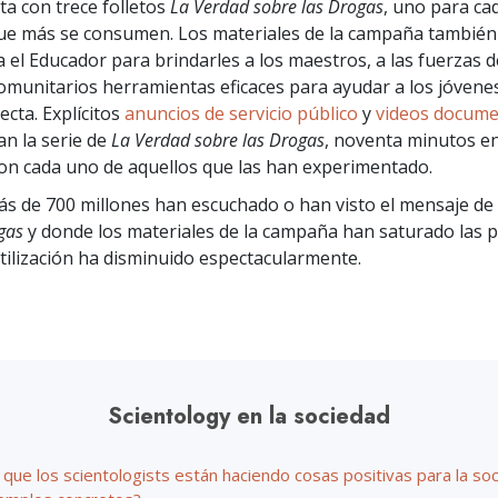
a con trece folletos
La Verdad sobre las Drogas
, uno para ca
Ministros 
Amor y Odio: ¿Qué es Grandeza?
ue más se consumen. Los materiales de la campaña también
 el Educador para brindarles a los maestros, a las fuerzas d
omunitarios herramientas eficaces para ayudar a los jóvenes
ecta. Explícitos
anuncios de servicio público
y
videos docume
n la serie de
La Verdad sobre las Drogas
, noventa minutos e
con cada uno de aquellos que las han experimentado.
más de 700 millones han escuchado o han visto el mensaje de
gas
y donde los materiales de la campaña han saturado las p
 utilización ha disminuido espectacularmente.
Scientology en la sociedad
que los scientologists están haciendo cosas positivas para la so