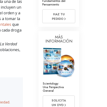
Fundamentos del
da una de las
Voluntarios de Scientology
Pensamiento
 incluyen un
el orden y a
HAZ TU
 a tomar la
PEDIDO
ntales
que
n cada droga
MÁS
INFORMACIÓN
La Verdad
oblaciones,
Scientology:
Una Perspectiva
General
SOLICITA
ciedad.
UN DVD