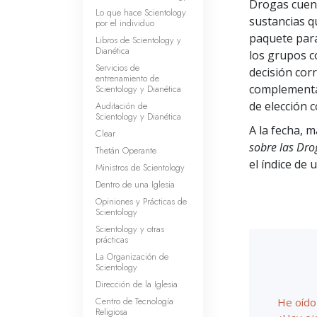
Drogas cuent
Lo que hace Scientology
sustancias q
por el individuo
paquete para
Libros de Scientology y
Dianética
los grupos c
Servicios de
decisión corr
entrenamiento de
complementa
Scientology y Dianética
de elección 
Auditación de
Scientology y Dianética
A la fecha, 
Clear
sobre las Dro
Thetán Operante
el índice de
Ministros de Scientology
Dentro de una Iglesia
Opiniones y Prácticas de
Scientology
Scientology y otras
prácticas
La Organización de
Scientology
Dirección de la Iglesia
Centro de Tecnología
He oído 
Religiosa