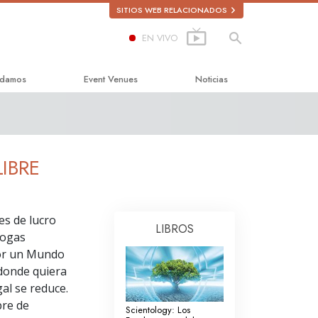
SITIOS WEB RELACIONADOS
EN VIVO
damos
Event Venues
Noticias
a la Felicidad
holastics
IBRE
es de lucro
LIBROS
 Sobre las Drogas
rogas
 por un Mundo
r los Derechos Humanos
donde quiera
de Ciudadanos por los
gal se reduce.
 Humanos
bre de
Scientology: Los